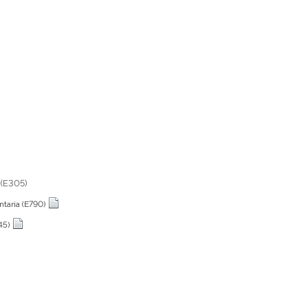
 (E305)
taria (E790)
45)