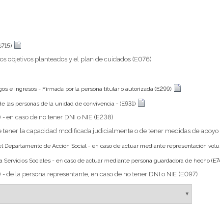
S715)
os objetivos planteados y el plan de cuidados (E076)
gos e ingresos - Firmada por la persona titular o autorizada (E299)
 las personas de la unidad de convivencia - (E931)
 - en caso de no tener DNI o NIE (E238)
e tener la capacidad modificada judicialmente o de tener medidas de apoyo
el Departamento de Acción Social - en caso de actuar mediante representación volun
 Servicios Sociales - en caso de actuar mediante persona guardadora de hecho (E7
 - de la persona representante, en caso de no tener DNI o NIE (E097)