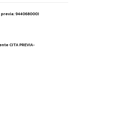
 previa: 944068000)
rente CITA PREVIA-